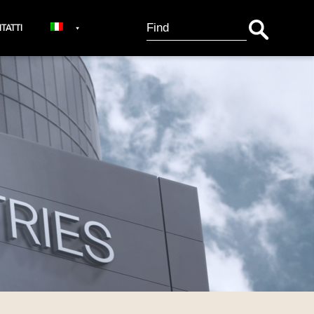
Search Button
Search
TATTI
for: