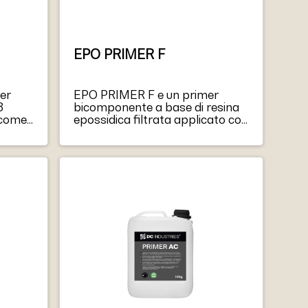
EPO PRIMER F
er
EPO PRIMER F e un primer
3
bicomponente a base di resina
 come
epossidica filtrata applicato con
a
un rullo, un rastrello liscio o una
deale
spatola metallica.
e a
dotto
consumo
gli