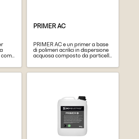
PRIMER AC
er
PRIMER AC e un primer a base
 a
di polimeri acrilici in dispersione
o come
acquosa composto da particelle
a
molto fini, che gli conferiscono
elevate caratteristiche di
penetrazione anche su superfici
dotto
a bassa porosita. PRIMER AC
consolida le superfici ed elimina
cidi,
la polvere sui supporti,
otti,
conferendo loro una buona
ssere
resistenza meccanica.
utte o