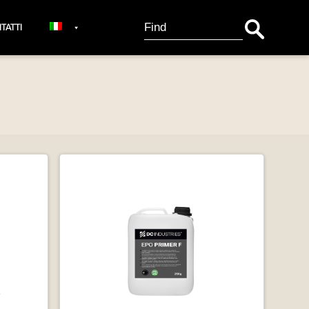
Search Button
Search
TATTI
for: