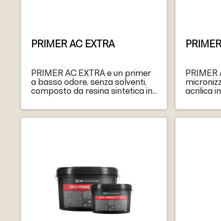
PRIMER AC EXTRA
PRIMER
PRIMER AC EXTRA e un primer
PRIMER A
a basso odore, senza solventi,
micronizz
composto da resina sintetica in
acrilica 
dispersione acquosa e inerti con
che, una 
eccellente forza di adesione,
superfici
resistenza all’acqua e
tradizion
invecchiamento. Offre una
d’acqua.
superficie ruvida ideale per il
e privo di
rinzaffo, la lisciatura e il
essere ap
livellamento di composti e
chiusi o p
adesivi cementizi, assicurando
un’ottima adesione su substrati
a basso assorbimento e su
substrati lisci.