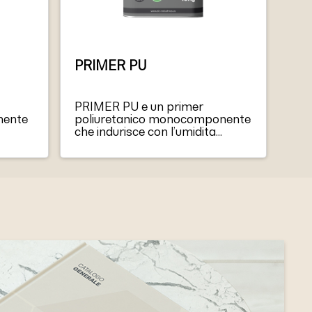
PRIMER PU
PRIMER PU e un primer
nente
poliuretanico monocomponente
che indurisce con l’umidita
presente nell’aria circostante e
nel massetto. E a bassa
viscosita e, pertanto, ha
un’elevata capacita di
penetrazione nella porosita dei
massetti. PRIMER PU non
contiene solventi, e inodore e
non e amabile.