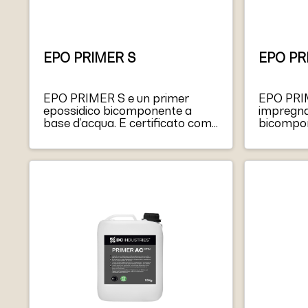
EPO PRIMER S
EPO PR
EPO PRIMER S e un primer
EPO PRI
epossidico bicomponente a
impregna
base d’acqua. E certificato come
bicompon
“Classe II” per la resistenza
acquosa. 
all’umidita, ideale per
film dive
applicazioni soggette a
all’abras
pressione negativa. Il prodotto
traffico 
offre un’alta resistenza al
adesione 
consumo. E resistente ad acidi,
Quando v
acqua, petrolio, alcali, prodotti,
calcestr
ecc. EPO PRIMER S puo essere
forma una
applicato su superfici asciutte o
evaporaz
leggermente bagnate.
corretta 
condizion
luce solar