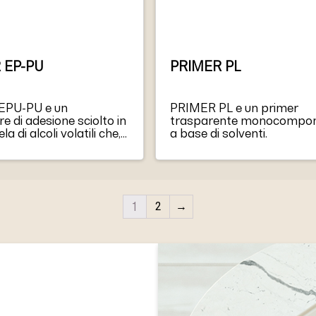
 EP-PU
PRIMER PL
EPU-PU e un
PRIMER PL e un primer
 di adesione sciolto in
trasparente monocompo
a di alcoli volatili che,
a base di solventi.
 applicato, aiuta il
di essiccazione. Piu
 il lm di PRIMER EPU-PU,
e l’efficacia del
 Il prodotto funziona
1
2
→
i chimicamente sia al
 che all’adesivo che lo
, creando un ponte di
.