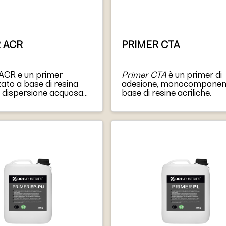
 ACR
PRIMER CTA
CR e un primer
Primer CTA
è un primer di
ato a base di resina
adesione, monocomponen
in dispersione acquosa
base di resine acriliche.
volta applicato sulla
e, penetra meglio dei
ali primer a base
 PRIMER ACR e inodore
 solventi, quindi puo
plicato in ambienti
oco ventilati.