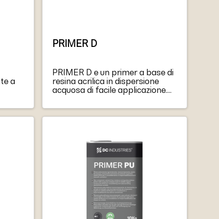
PRIMER D
PRIMER D e un primer a base di
te a
resina acrilica in dispersione
acquosa di facile applicazione.
Ha eccellenti caratteristiche di
adesione, flessibilita, resistenza
all’acqua e all’invecchiamento.
PRIMER D puo essere applicato
a pennello o a rullo, non e
infiammabile e presenta una
bassissima emissione di
composti organici volatili.