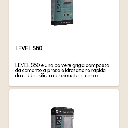
LEVEL S50
LEVEL S50 e una polvere grigia composta
da cemento a presa e idratazione rapida,
da sabbia silicea selezionata, resine e
additivi speciali. Mescolato con acqua,
LEVEL S50 diventa una malta altamente
fluida, facilmente lavorabile, con una
perfetta capacita AUTOLIVELLANTI, e
un’elevata adesione al supporto.