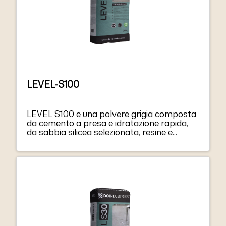
LEVEL-S100
LEVEL S100 e una polvere grigia composta
da cemento a presa e idratazione rapida,
da sabbia silicea selezionata, resine e
additivi speciali. Mescolato con acqua;
LEVEL S100 diventa una malta altamente
fluida, facilmente lavorabile, con una
perfetta capacita AUTOLIVELLANTI, e
un’elevata adesione al supporto.