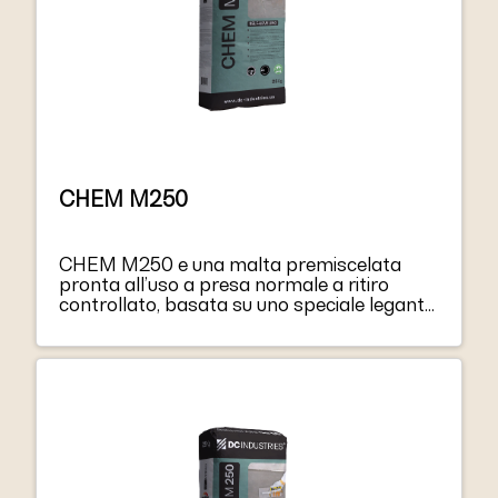
CHEM M250
CHEM M250 e una malta premiscelata
pronta all’uso a presa normale a ritiro
controllato, basata su uno speciale legante
idraulico e aggregati classificati. CHEM
M250, dopo essere stato miscelato con
acqua, forma una miscela facile da usare. Il
prodotto garantisce una prestazione finale
standard una volta indurito.