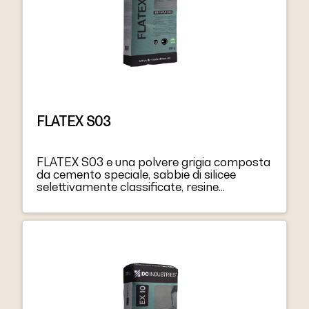
FLATEX S03
FLATEX S03 e una polvere grigia composta
da cemento speciale, sabbie di silicee
selettivamente classificate, resine
sintetiche e additivi miscelati, con
asciugatura rapida. FLATEX S03 mescolato
con acqua forma una pasta tissotropica
facile da stendere su pavimenti o pareti.
FLATEX S03 puo essere applicato fino a 3
mm di spessore per strato.