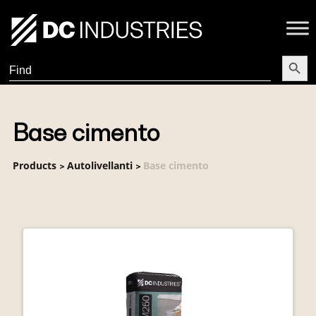
Search Butt
Search
for:
Base cimento
Products
Autolivellanti
Base cimento
>
>