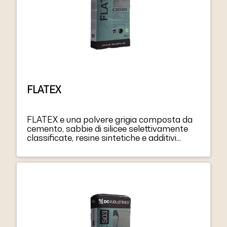
FLATEX
FLATEX e una polvere grigia composta da
cemento, sabbie di silicee selettivamente
classificate, resine sintetiche e additivi
miscelati. FLATEX mescolato con acqua
forma una pasta tissotropica facile da
stendere su pavimenti o pareti. FLATEX puo
essere applicato fino a 5 mm di spessore
per strato.