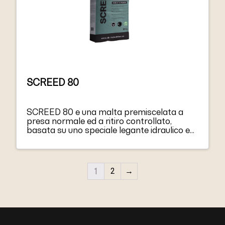
SCREED 80
SCREED 80 e una malta premiscelata a
presa normale ed a ritiro controllato,
basata su uno speciale legante idraulico e
su aggregati classificati. SCREED 80, dopo
essere stato miscelato con acqua, forma
una miscela facile da usare. Il prodotto
garantisce una prestazione finale standard
1
2
→
una volta indurito.