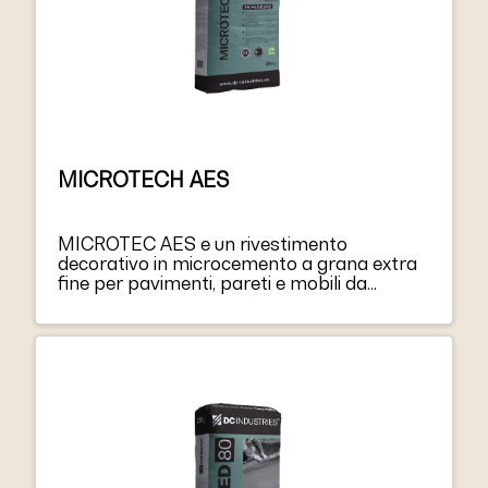
MICROTECH AES
MICROTEC AES e un rivestimento
decorativo in microcemento a grana extra
fine per pavimenti, pareti e mobili da
incasso. Progettato per fornire una finitura
ultra liscia che offre un’elevata durata ed
un’estetica unica a pavimenti, pareti, scale,
ecc. in residenze, hotel, negozi, luoghi di
intrattenimento, ristoranti, ecc. Applicato in
strati sottili (1-3 mm) su substrati cementizi,
all’interno e all’esterno.