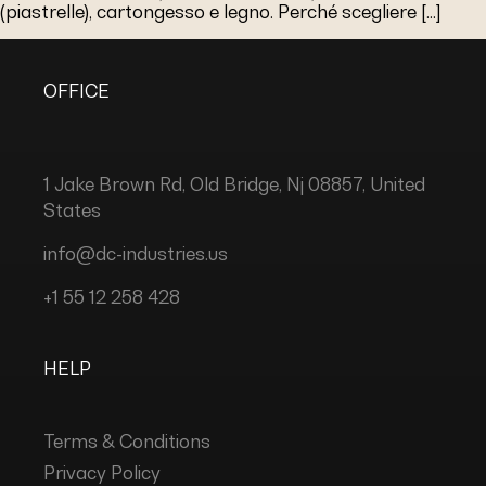
(piastrelle), cartongesso e legno. Perché scegliere […]
OFFICE
1 Jake Brown Rd, Old Bridge, Nj 08857, United
States
info@dc-industries.us
+1 55 12 258 428
HELP
Terms & Conditions
Privacy Policy