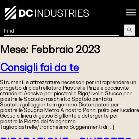
Search Butt
Search
for:
Mese:
Febbraio 2023
Consigli fai da te
Strumenti e attrezzature necessari per intraprendere un
progetto di piastrellatura Piastrelle Pinze e cacciavite
standard Adesivo per piastrelle Riga/livella Stucco per
piastrelle Spatola/raschietto Spatola dentata
Spatola/galleggiante in gomma Distanziatori per
piastrelle Spugna Metro A nastro Panni puliti per lucidare
Gesso e linea di gesso Sigillante e detergente per
piastrelle Piazza del falegname
Tagliapiastrelle/tronchesino Suggerimenti di […]