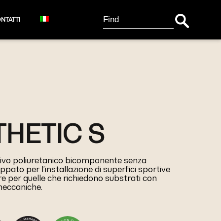
Search Button
Search
NTATTI
for:
THETIC S
vo poliuretanico bicomponente senza
ppato per l’installazione di superfici sportive
are per quelle che richiedono substrati con
meccaniche.