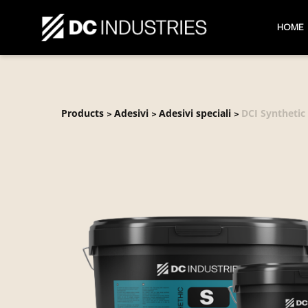
HOME
Products
Adesivi
Adesivi speciali
DCI Synthetic
>
>
>