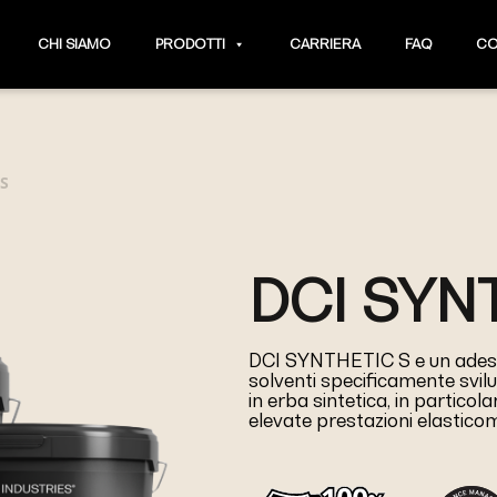
CHI SIAMO
PRODOTTI
CARRIERA
FAQ
CO
 S
DCI SYN
DCI SYNTHETIC S e un adesi
solventi specificamente svilu
in erba sintetica, in particol
elevate prestazioni elastico