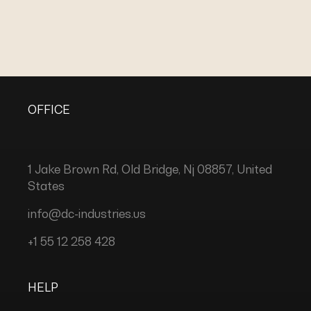
OFFICE
1 Jake Brown Rd, Old Bridge, Nj 08857, United
States
info@dc-industries.us
+1 55 12 258 428
HELP