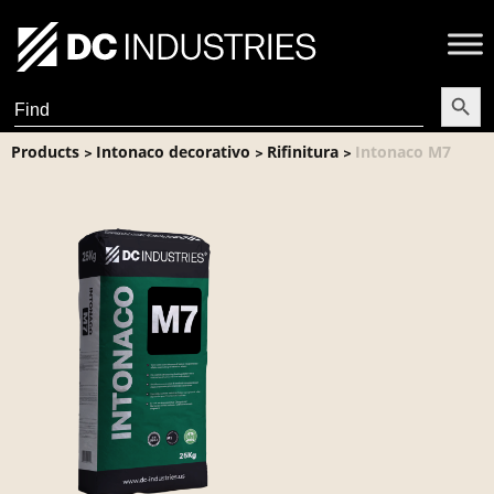
Search Butt
Search
for:
Products
Intonaco decorativo
Rifinitura
Intonaco M7
>
>
>