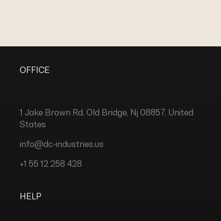
OFFICE
1 Jake Brown Rd, Old Bridge, Nj 08857, United
States
info@dc-industries.us
+1 55 12 258 428
HELP