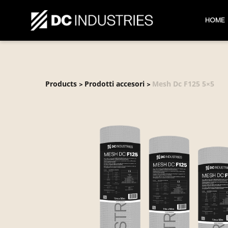
HOME
Products
Prodotti accesori
Mesh Dc F125 5×5
>
>