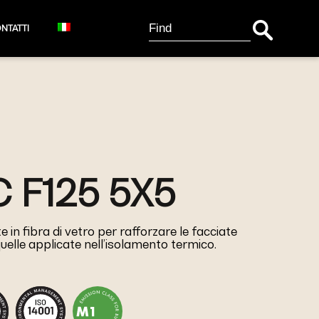
Search Button
Search
NTATTI
for:
 F125 5X5
in fibra di vetro per rafforzare le facciate
uelle applicate nell’isolamento termico.