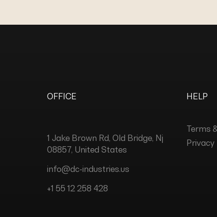
OFFICE
HELP
Terms &
1 Jake Brown Rd, Old Bridge, Nj
Privacy 
08857, United States
info@dc-industries.us
+1 55 12 258 428