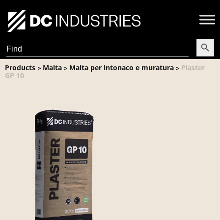
Search Butt
Search
for:
Products
Malta
Malta per intonaco e muratura
Plaster
>
>
>
GP 10