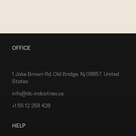
OFFICE
1 Jake Brown Rd, Old Bridge, Nj 08857, United
States
info@dc-industries.us
+1 55 12 258 428
HELP