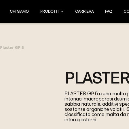
CHI SIAMO
PRODOTTI
CARRIERA
FAQ
CO
Plaster GP 5
PLASTER
PLASTER GP 5 e una malta p
intonaci macroporosi deumidif
sabbia naturale, additivi spe
sostanze organiche volatili.
classificato come malta da r
interni/esterni.