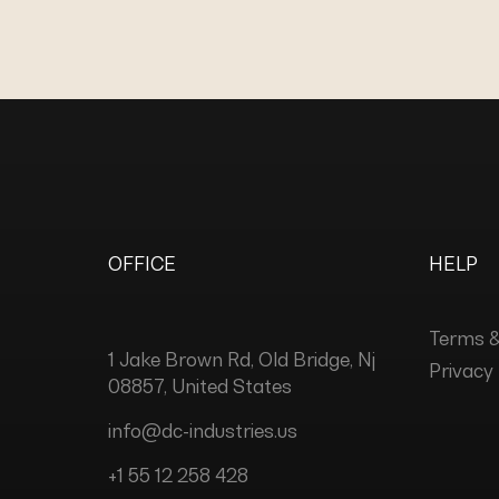
OFFICE
HELP
Terms &
1 Jake Brown Rd, Old Bridge, Nj
Privacy 
08857, United States
info@dc-industries.us
+1 55 12 258 428