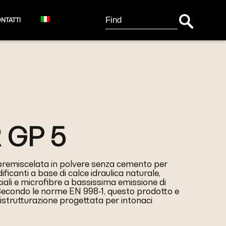
Search Button
Search
NTATTI
for:
 GP 5
remiscelata in polvere senza cemento per
icanti a base di calce idraulica naturale,
ciali e microfibre a bassissima emissione di
 Secondo le norme EN 998-1, questo prodotto e
istrutturazione progettata per intonaci