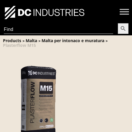
Search Butt
Search
for:
Products
Malta
Malta per intonaco e muratura
>
>
>
Plasterflow M15