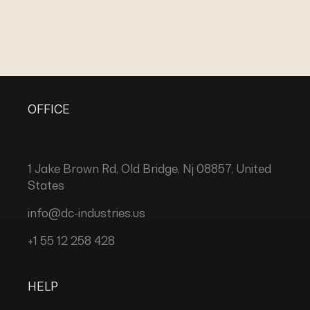
OFFICE
1 Jake Brown Rd, Old Bridge, Nj 08857, United
States
info@dc-industries.us
+1 55 12 258 428
HELP