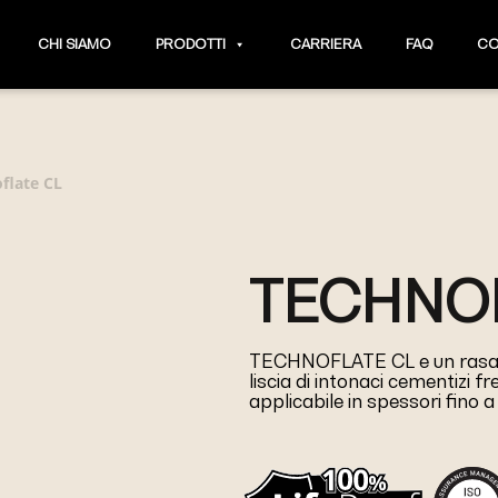
CHI SIAMO
PRODOTTI
CARRIERA
FAQ
CO
flate CL
TECHNOF
TECHNOFLATE CL e un rasante
liscia di intonaci cementizi fr
applicabile in spessori fino 