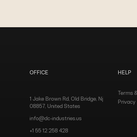
OFFICE
HELP
Terms &
1 Jake Brown Rd, Old Bridge, Nj
Privacy 
08857, United States
info@dc-industries.us
+1 55 12 258 428