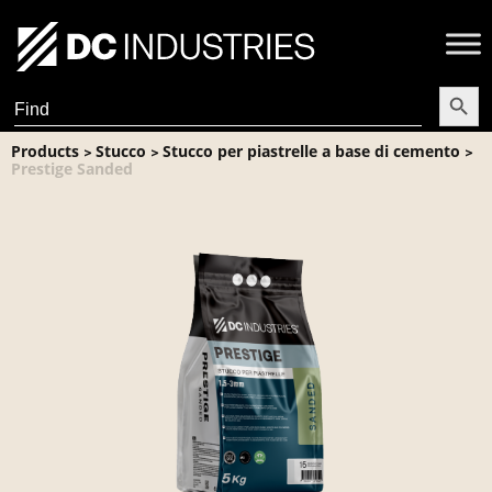
Search Butt
Search
for:
Products
Stucco
Stucco per piastrelle a base di cemento
>
>
>
Prestige Sanded